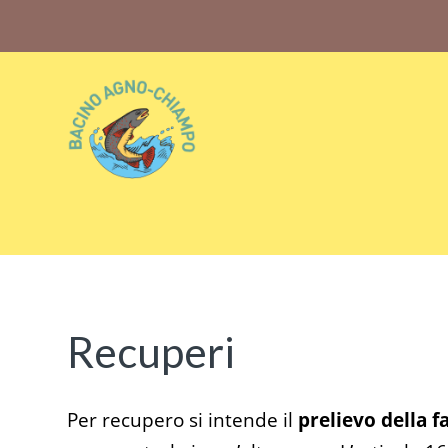
Bacino Agno-Chiampo
Associazione Sportiva Dilettantistica Bacino Agno-
Chiampo
Recuperi
Per recupero si intende il
prelievo della f