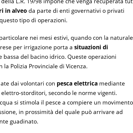
16 della L.R. 19/98 impone che venga recuperata tut
ri in alveo
da parte di enti governativi o privati
 questo tipo di operazioni.
 particolare nei mesi estivi, quando con la natural
prese per irrigazione porta a
situazioni di
e bassa del bacino idrico. Queste operazioni
la Polizia Provinciale di Vicenza.
uate dai volontari con
pesca elettrica
mediante
 elettro-storditori, secondo le norme vigenti.
acqua si stimola il pesce a compiere un moviment
ssione, in prossimità del quale può arrivare ad
ente guadinato.