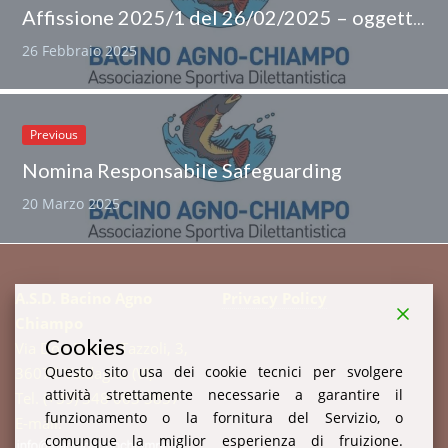
Affissione 2025/1 del 26/02/2025 – oggetto: Rinnovo del consiglio direttivo dell’ASD Bacino Agno Chiampo
26 Febbraio 2025
Previous
Nomina Responsabile Safeguarding
20 Marzo 2025
A.S.D. Bacino Agno
Privacy Policy
Chiampo
Cookies
Via Don Enrico Tazzoli, 3,
Questo sito usa dei cookie tecnici per svolgere
36078 Valdagno (VI)
attività strettamente necessarie a garantire il
Tel. (+39) 348 003 3857
funzionamento o la fornitura del Servizio, o
E-mail:
comunque la miglior esperienza di fruizione.