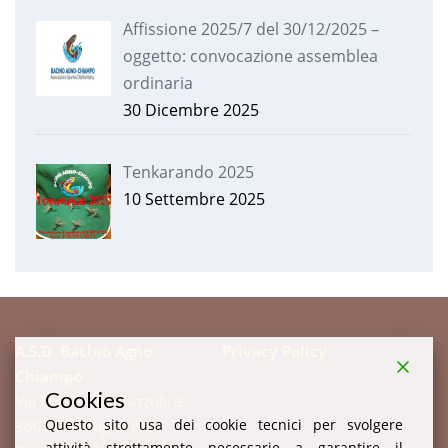
Affissione 2025/7 del 30/12/2025 –
oggetto: convocazione assemblea
ordinaria
30 Dicembre 2025
Tenkarando 2025
10 Settembre 2025
A.S.D. Bacino Agno
Privacy Policy
Chiampo
Cookies
Via Don Enrico Tazzoli, 3,
Questo sito usa dei cookie tecnici per svolgere
36078 Valdagno (VI)
attività strettamente necessarie a garantire il