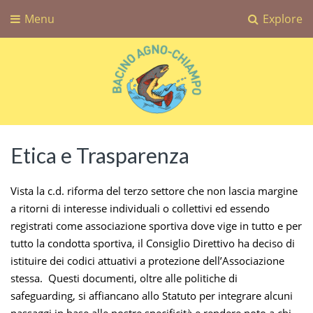
Menu
Explore
Bacino Agno-Chiampo
Associazione Sportiva Dilettantistica Bacino Agno-Chiampo
Etica e Trasparenza
Vista la c.d. riforma del terzo settore che non lascia margine
a ritorni di interesse individuali o collettivi ed essendo
registrati come associazione sportiva dove vige in tutto e per
tutto la condotta sportiva, il Consiglio Direttivo ha deciso di
istituire dei codici attuativi a protezione dell’Associazione
stessa. Questi documenti, oltre alle politiche di
safeguarding, si affiancano allo Statuto per integrare alcuni
passaggi in base alle nostre specificità e rendere noto a chi