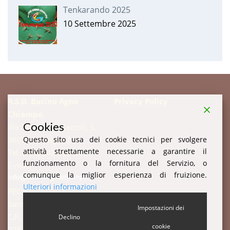
Tenkarando 2025
10 Settembre 2025
A.S.D. Bacino Agno
Privacy Policy
Chiampo
Cookies
Via Don Enrico Tazzoli, 3,
Questo sito usa dei cookie tecnici per svolgere
36078 Valdagno (VI)
attività strettamente necessarie a garantire il
Tel. (+39) 348 003 3857
funzionamento o la fornitura del Servizio, o
E-mail:
comunque la miglior esperienza di fruizione.
Ulteriori informazioni
PEC:
bacinoagnochiampo@pec.it
Impostazioni dei
C.F. 94003520247 P.IVA:
Declino
cookie
02877510244 c.i. W7YVJK9