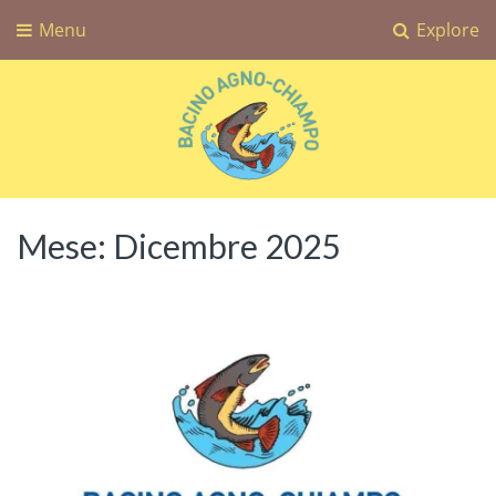
Menu
Explore
Bacino Agno-Chiampo
Associazione Sportiva Dilettantistica Bacino Agno-Chiampo
Mese:
Dicembre 2025