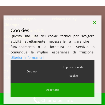
A.S.D. Bacino Agno
Privacy Policy
Chiampo
Cookies
Via Don Enrico Tazzoli, 3,
Questo sito usa dei cookie tecnici per svolgere
36078 Valdagno (VI)
attività strettamente necessarie a garantire il
Tel. (+39) 348 003 3857
funzionamento o la fornitura del Servizio, o
E-mail:
comunque la miglior esperienza di fruizione.
Ulteriori informazioni
PEC:
bacinoagnochiampo@pec.it
Impostazioni dei
C.F. 94003520247 P.IVA:
Declino
cookie
02877510244 c.i. W7YVJK9
Accettare
Chiama per info