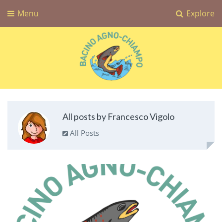
Menu
Explore
Bacino Agno-Chiampo
Associazione Sportiva Dilettantistica Bacino Agno-Chiampo
All posts by Francesco Vigolo
All Posts