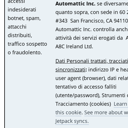
accessi
Automattic Inc.
se diversam
indesiderati
quanto sopra, con sede in 60 
botnet, spam,
#343 San Francisco, CA 94110
attacchi
Automattic Inc. controlla anc
distribuiti,
attività dei servizi erogati da 
traffico sospetto
A8C Ireland Ltd.
o fraudolento.
Dati Personali trattati, tracciati
sincronizzati
:
indirizzo IP e h
user agent (browser), dati relat
tentativo di accesso falliti
(utente/password), Strumenti 
Tracciamento (cookies)
Learn
this cookie
.
See more about w
Jetpack syncs.