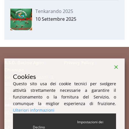
Tenkarando 2025
10 Settembre 2025
A.S.D. Bacino Agno
Privacy Policy
Chiampo
Cookies
Via Don Enrico Tazzoli, 3,
Questo sito usa dei cookie tecnici per svolgere
36078 Valdagno (VI)
attività strettamente necessarie a garantire il
Tel. (+39) 348 003 3857
funzionamento o la fornitura del Servizio, o
E-mail:
comunque la miglior esperienza di fruizione.
Ulteriori informazioni
PEC:
bacinoagnochiampo@pec.it
Impostazioni dei
C.F. 94003520247 P.IVA:
Declino