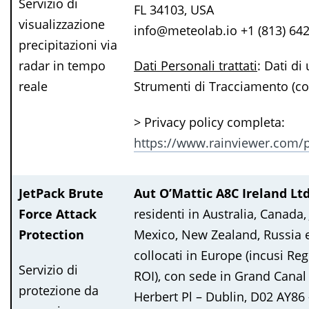
Servizio di
FL 34103, USA
visualizzazione
info@meteolab.io +1 (813) 64
precipitazioni via
radar in tempo
Dati Personali trattati
: Dati di 
reale
Strumenti di Tracciamento (co
> Privacy policy completa:
https://www.rainviewer.com/p
JetPack Brute
Aut O’Mattic A8C Ireland Lt
Force Attack
residenti in Australia, Canada,
Protection
Mexico, New Zealand, Russia e 
collocati in Europe (incusi Re
Servizio di
ROI), con sede in Grand Canal
protezione da
Herbert Pl – Dublin, D02 AY86 