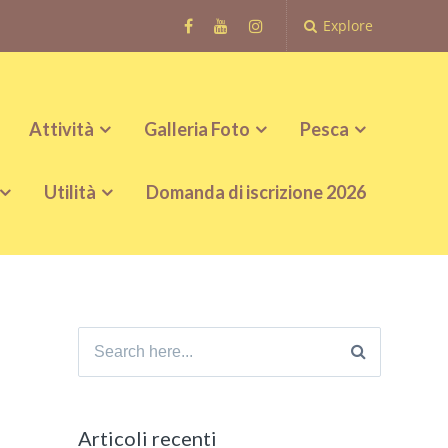
Explore
Attività
Galleria Foto
Pesca
Utilità
Domanda di iscrizione 2026
Search
for:
Articoli recenti