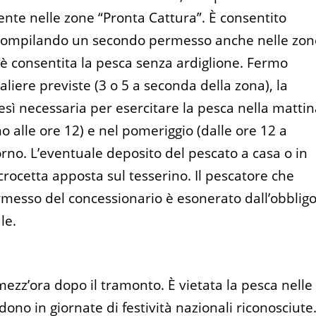
nte nelle zone “Pronta Cattura”. È consentito
ata compilando un secondo permesso anche nelle zo
i è consentita la pesca senza ardiglione. Fermo
aliere previste (3 o 5 a seconda della zona), la
sì necessaria per esercitare la pesca nella matti
no alle ore 12) e nel pomeriggio (dalle ore 12 a
orno. L’eventuale deposito del pescato a casa o in
rocetta apposta sul tesserino. Il pescatore che
messo del concessionario è esonerato dall’obblig
le.
mezz’ora dopo il tramonto. È vietata la pesca nelle
ono in giornate di festività nazionali riconosciute