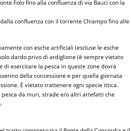
nte Folo fino alla confluenza di via Bauci con la
dalla confluenza con il torrente Chiampo fino alle
vamente con esche artificiali (escluse le esche
solo dardo privo di ardiglione (è sempre vietato
lie di esercitare la pesca in queste zone dovrà
sserino della concessione e per quella giornata
sione. È vietato trattenere ogni specie ittica.
a pesca da muri, strade e/o altri artefatti che
.
l tratto compreso tra il Ponte della Concordia e il