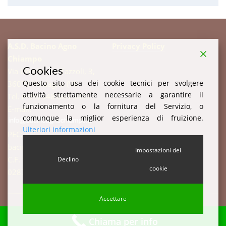
A.S.D. Bacino Agno
Privacy Policy
Chiampo
Cookies
Via Don Enrico Tazzoli, 3,
Questo sito usa dei cookie tecnici per svolgere
36078 Valdagno (VI)
attività strettamente necessarie a garantire il
Tel. (+39) 348 003 3857
funzionamento o la fornitura del Servizio, o
E-mail:
comunque la miglior esperienza di fruizione.
Ulteriori informazioni
PEC:
bacinoagnochiampo@pec.it
Impostazioni dei
C.F. 94003520247 P.IVA:
Declino
cookie
02877510244 c.i. W7YVJK9
Accettare
Chiama per info