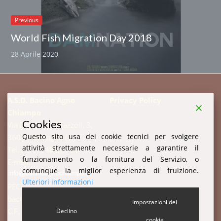
Previous
World Fish Migration Day 2018
28 Aprile 2020
A.S.D. Bacino Agno
Privacy Policy
Chiampo
Cookies
Via Don Enrico Tazzoli, 3,
Questo sito usa dei cookie tecnici per svolgere
36078 Valdagno (VI)
attività strettamente necessarie a garantire il
Tel. (+39) 348 003 3857
funzionamento o la fornitura del Servizio, o
E-mail:
comunque la miglior esperienza di fruizione.
Ulteriori informazioni
PEC:
bacinoagnochiampo@pec.it
Impostazioni dei
C.F. 94003520247 P.IVA:
Declino
cookie