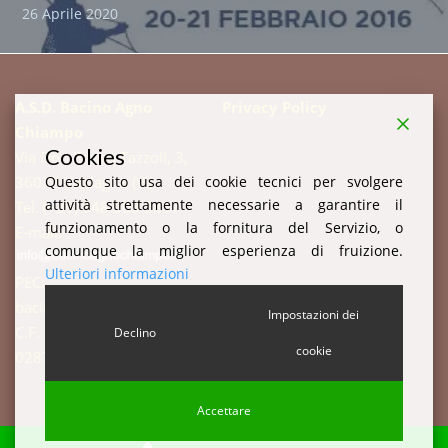
26 Aprile 2020
A.S.D. Bacino Agno
Privacy Policy
Chiampo
Cookies
Via Don Enrico Tazzoli, 3,
Questo sito usa dei cookie tecnici per svolgere
36078 Valdagno (VI)
attività strettamente necessarie a garantire il
Tel. (+39) 348 003 3857
funzionamento o la fornitura del Servizio, o
E-mail:
comunque la miglior esperienza di fruizione.
Ulteriori informazioni
PEC:
bacinoagnochiampo@pec.it
Impostazioni dei
C.F. 94003520247 P.IVA:
Declino
cookie
02877510244 c.i. W7YVJK9
Accettare