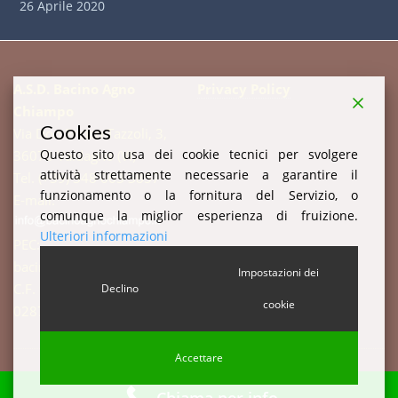
26 Aprile 2020
A.S.D. Bacino Agno
Privacy Policy
Chiampo
Cookies
Via Don Enrico Tazzoli, 3,
Questo sito usa dei cookie tecnici per svolgere
36078 Valdagno (VI)
attività strettamente necessarie a garantire il
Tel. (+39) 348 003 3857
funzionamento o la fornitura del Servizio, o
E-mail:
comunque la miglior esperienza di fruizione.
Ulteriori informazioni
PEC:
bacinoagnochiampo@pec.it
Impostazioni dei
C.F. 94003520247 P.IVA:
Declino
cookie
02877510244 c.i. W7YVJK9
Accettare