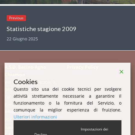
Previous
Statistiche stagione 2009
22 Giugno 2025
A.S.D. Bacino Agno
Privacy Policy
Chiampo
Cookies
Via Don Enrico Tazzoli, 3,
Questo sito usa dei cookie tecnici per svolgere
36078 Valdagno (VI)
attività strettamente necessarie a garantire il
Tel. (+39) 348 003 3857
funzionamento o la fornitura del Servizio, o
E-mail:
comunque la miglior esperienza di fruizione.
Ulteriori informazioni
PEC:
bacinoagnochiampo@pec.it
Impostazioni dei
C.F. 94003520247 P.IVA:
Declino