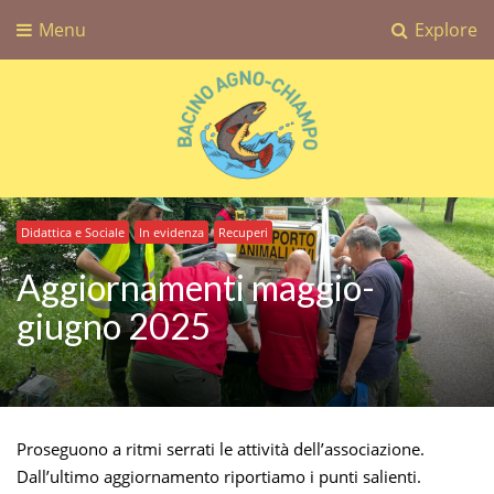
Menu
Explore
Bacino Agno-Chiampo
Associazione Sportiva Dilettantistica Bacino Agno-Chiampo
Didattica e Sociale
In evidenza
Recuperi
Aggiornamenti maggio-
giugno 2025
Proseguono a ritmi serrati le attività dell’associazione.
Dall’ultimo aggiornamento riportiamo i punti salienti.