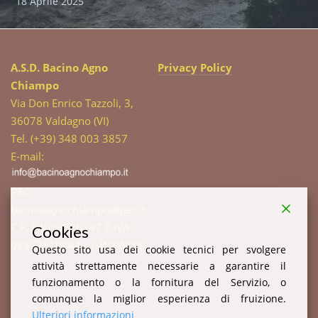
18 Aprile 2025
A.S.D. Bacino Agno
Privacy Policy
Chiampo
Via Don Enrico Tazzoli, 3,
36078 Valdagno (VI)
Tel. (+39) 348 003 3857
E-mail:
PEC:
bacinoagnochiampo@pec.it
C.F. 94003520247 P.IVA:
Cookies
02877510244 c.i. W7YVJK9
Questo sito usa dei cookie tecnici per svolgere
attività strettamente necessarie a garantire il
funzionamento o la fornitura del Servizio, o
comunque la miglior esperienza di fruizione.
Ulteriori informazioni