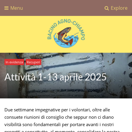
Menu
Explore
Bacino Agno-Chiampo
Associazione Sportiva Dilettantistica Bacino Agno-Chiampo
In evidenza
Recuperi
Attività 1-13 aprile 2025
Due settimane impegnative per i volontari, oltre alle
consuete riunioni di consiglio che seppur non ci diano
visibilità sono fondamentali per portare avanti i nostri
progetti e soprattutto, al momento, consolidare la nostra