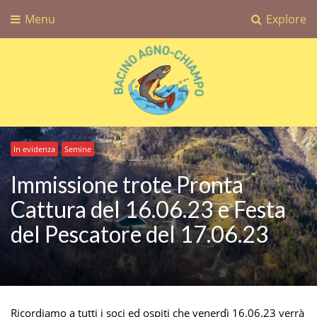
Menu
Explore
Bacino Agno-Chiampo
Associazione Sportiva Dilettantistica Bacino Agno-Chiampo
In evidenza
Semine
Immissione trote Pronta
Cattura del 16.06.23 e Festa
del Pescatore del 17.06.23
Ricordiamo a tutti i soci ed ospiti che venerdì 16.06.23 verrà