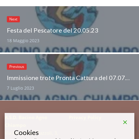
Next
Festa del Pescatore del 20.05.23
18 Maggio 2023
Previous
Immissione trote Pronta Cattura del 07.07.2023 e 21.07.2023
7 Luglio 2023
A.S.D. Bacino Agno
Privacy Policy
Chiampo
Cookies
Via Don Enrico Tazzoli, 3,