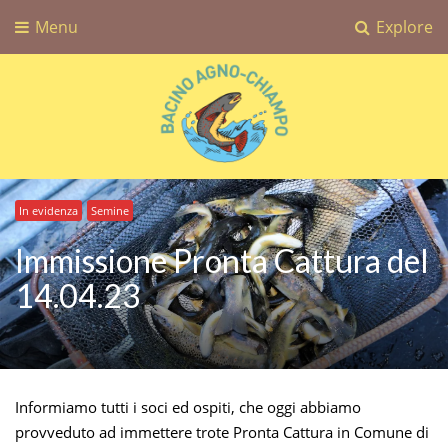
Menu
Explore
Bacino Agno-Chiampo
Associazione Sportiva Dilettantistica Bacino Agno-Chiampo
In evidenza
Semine
Immissione Pronta Cattura del
14.04.23
Informiamo tutti i soci ed ospiti, che oggi abbiamo
provveduto ad immettere trote Pronta Cattura in Comune di