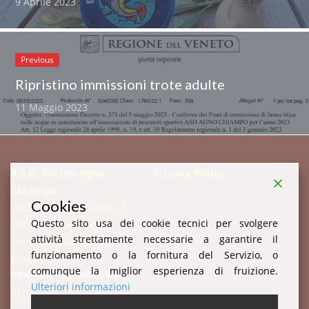
9 Aprile 2023
Previous
Ripristino immissioni trote adulte
11 Maggio 2023
A.S.D. Bacino Agno
Privacy Policy
Chiampo
Cookies
Via Don Enrico Tazzoli, 3,
Questo sito usa dei cookie tecnici per svolgere
36078 Valdagno (VI)
attività strettamente necessarie a garantire il
Tel. (+39) 348 003 3857
funzionamento o la fornitura del Servizio, o
E-mail:
comunque la miglior esperienza di fruizione.
Ulteriori informazioni
PEC: