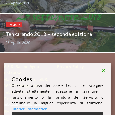
26 Aprile 2020
Previous
Tenkarando 2018 – seconda edizione
26 Aprile 2020
A.S.D. Bacino Agno
Privacy Policy
Chiampo
Cookies
Via Don Enrico Tazzoli, 3,
Questo sito usa dei cookie tecnici per svolgere
36078 Valdagno (VI)
attività strettamente necessarie a garantire il
Tel. (+39) 348 003 3857
funzionamento o la fornitura del Servizio, o
E-mail:
comunque la miglior esperienza di fruizione.
Ulteriori informazioni
PEC: