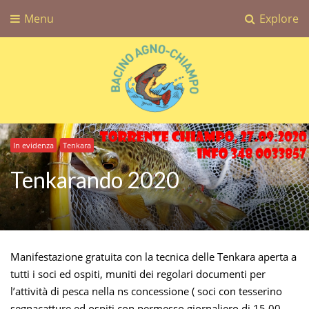
Menu
Explore
Bacino Agno-Chiampo
Associazione Sportiva Dilettantistica Bacino Agno-Chiampo
In evidenza
Tenkara
Tenkarando 2020
Manifestazione gratuita con la tecnica delle Tenkara aperta a
tutti i soci ed ospiti, muniti dei regolari documenti per
l’attività di pesca nella ns concessione ( soci con tesserino
segnacatture ed ospiti con permesso giornaliero di 15,00