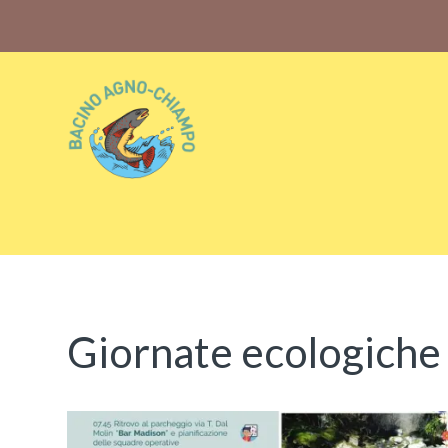
Bacino Agno-Chiampo
Associazione Sportiva Dilettantistica Bacino Agno-
Chiampo
Giornate ecologiche