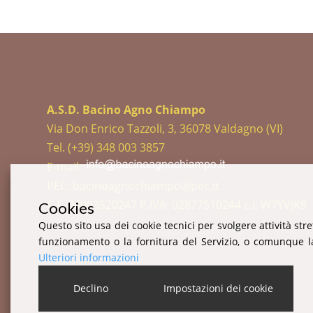
A.S.D. Bacino Agno Chiampo
Via Don Enrico Tazzoli, 3, 36078 Valdagno (VI)
Tel. (+39) 348 003 3857
E-mail:
PEC: bacinoagnochiampo@pec.it
C.F. 94003520247 P.IVA: 02877510244 c.i. W7YVJK9
Cookies
Questo sito usa dei cookie tecnici per svolgere attività str
funzionamento o la fornitura del Servizio, o comunque la
Ulteriori informazioni
Declino
Impostazioni dei cookie