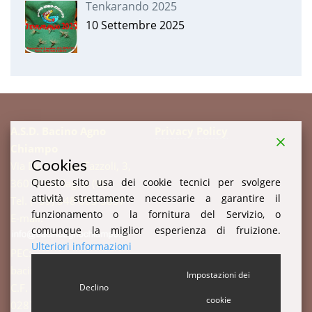
Tenkarando 2025
10 Settembre 2025
A.S.D. Bacino Agno
Privacy Policy
Chiampo
Cookies
Via Don Enrico Tazzoli, 3,
Questo sito usa dei cookie tecnici per svolgere
36078 Valdagno (VI)
attività strettamente necessarie a garantire il
Tel. (+39) 348 003 3857
funzionamento o la fornitura del Servizio, o
E-mail:
comunque la miglior esperienza di fruizione.
Ulteriori informazioni
PEC:
bacinoagnochiampo@pec.it
Impostazioni dei
C.F. 94003520247 P.IVA:
Declino
cookie
02877510244 c.i. W7YVJK9