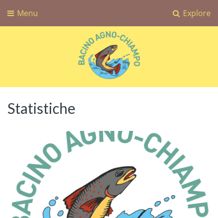
Menu
Explore
Bacino Agno-Chiampo
Associazione Sportiva Dilettantistica Bacino Agno-Chiampo
Statistiche